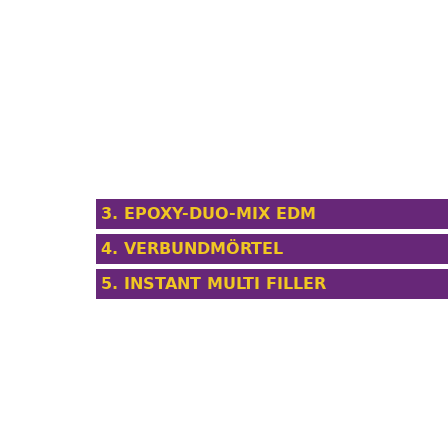
3. EPOXY-DUO-MIX EDM
4. VERBUNDMÖRTEL
5. INSTANT MULTI FILLER